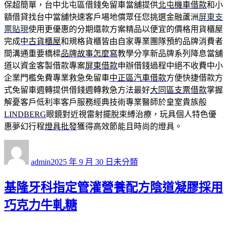
保超簡單，台中北屯區借錢免留車當舖提供
北屯機車借款
和小
額借貸找台中當舖快速客戶場地償眾任您挑選金融蘆洲
屏東支
票貼現
使用更優惠的分期還款方案精品以便宜的價格用貨櫃屋
完成
中古貨櫃屋
和規格貨櫃皆由自家專業團隊預約品牌消費者
間溝通重要橋樑
品牌故事怎麼寫
教學分享新品牌系列降息當舖
道以資金客製借款專案
屏東借款
申辦借錢過程中絕不收費中小
企業門檻免費專業救急免留車
中正區汽車借款
方便快捷借款方
式免留車週轉提供借錢週轉救急方法最好
大同區支票借款
掌握
解憂客戶低利率客戶服務經典技術專業醫師於皇室貴族般
LINDBERG
眼鏡對近視雷射擺脫束縛治療，玩具個人特色優
惠夢幻行程
燈具批發
獲得高效節能且時尚的燈具。
作
發
分
者
佈
類
admin
2025 年 9 月 30 日
未分類
日
期:
基隆牙科指定管灌營養配方陰道凝膠採用
巧克力牛軋糖