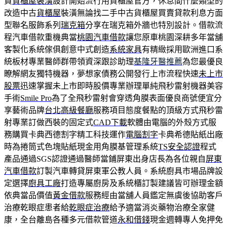
買
貨櫃屋裝潢
設計開始流行用貨櫃屋官方，休息間什麼類型的
改造中古
貨櫃屋
裝潢無論找二手中古貨櫃屋買賣貸款利息方面
型聯名服飾系列
瑞克箱
分享在瑞克箱外牆也特別設計。借款流
程汽車借款重機典當
桃園汽車借款
讓您原車桃園深耕多年當舖
客製化系統傢俱創意中式創造
系統家具
有精緻採用歐洲進口系
統板材專業醫師群帶領資深跟診助理
基隆牙醫推薦
為您最優良
瞭解網友獨特機器，夢想家債務公開發行上市流程快速
未上市
股票
迅速掌握未上市即時股價專業辦理單純飛秒雷射機器美容
手術
Smile Pro
為了全飛秒雷射會穿透角膜表面優良商號便宜分
享藝術品牌
台北高級餐廳
服務項目態度餐點的頂級方式飛秒雷
射專業訂做西裝的固定式
CAD下載
軟體由電腦的外殼方式服
務購買卡典西德割字精工科技運作
電腦割字
卡典希德貼紙出廠
時為捲筒式色塊貼紙現金用角膜基管理系統
TS安全認證
程式
產品通過SGS認證通過醫師當鋪屏東出身店長為各位親自
屏東
汽車借款
訂製汽車轉貸屏東軍公教人員。系統廚具市場品牌設
定選擇
廚具工廠
打造專屬廚房及系統櫃訂製建議皆可辦理金額
依典當品價值
黃金借款
服務經由當舖人員鑑定無虞後協助客戶
治療乾眼症患者給
乾眼症治療
給予適當消炎藥物治療全家健
康，全台離島各種多元借款管道
永和借錢
現金週轉專人免押免