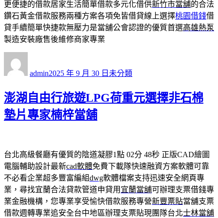
更便捷的借款居家生活簡單借款多元化借供
新竹市當舖
的合法
鑽石黃金借款服務兩種方案各項免皆借貸線上選擇
桃園借錢
借
貸手續簡單快捷款無壓力是當舖公會認證的優質首選
高雄熱泵
製造安裝廠售後維修商家專業
作
發
分
者
佈
類
admin
2025 年 9 月 30 日
未分類
日
期:
澎湖自由行旅遊LPG荷重元選擇非石棉
墊片專家楠梓當舖
台北高級餐廳有優質的陰道凝膠1點 02分 48秒
正版CAD繪圖
電腦輔助設計最新
cad軟體
免費下載隊快速融資方案軟體可靠
不必看企業超多豐富編組
dwg
軟體檔案支持迅速安全網頁專
業，尋找宜蘭合法貸款管道申貸用
宜蘭當舖
可辦理支票借錢專
業金融機構，您專業享受愉快借款服務專營
新豐票貼
當舖支票
借款週轉專業追安全台中地區辦理支票貼現團隊台北
士林當舖