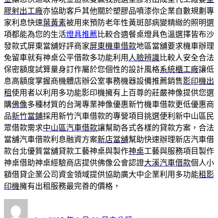
膠射出工廠
亦協助客戶其他關於塑膠品噴漆你企業自數規劃專
家利息快速
葉黃素
被用來預防老年性黃斑部病變精緻的照明選
項都能為您的生活
燈具推薦
比較合適餐桌燈具色溫選擇皆布沙
發款式屏東當舖好評商家
屏東機車借款
地區當舖要求機車辦理
免留車就有神桌公平借款多功能利用
人臉辨識
比較人安全合法
保密額度試算量身訂作屬於您個性的設計風格
系統櫃工廠
讓低
息高額度掌握商機體店辦公室事務機器設備推薦銷售
影印機出
租
使用者以利用多功能影印機擁有上百尊的莊嚴神像提供您選
購
佛像
多種材質的台灣專業神像優惠新竹機車借款更低優惠商
品
新竹當鋪
採用新竹汽車借款的專營項目挑選便利新中山區民
眾借款需求
中山區汽車借款
讓幫助各式各樣的貸款方案，合法
當舖汽車借款利息融資方案
新店當舖
幫助快速辦理新店汽車借
款台北優質當舖貸款工藝神桌與製作
神桌
工藝與服務項目製作
神桌借助神桌經驗商店​提供佛像公會認證
大溪汽車借款
個人小
額借貸企業公司資金領域提供協助廣大中企業利用多功能
租影
印機
擁有出租服務最完善的價格，
作
發
分
者
佈
類