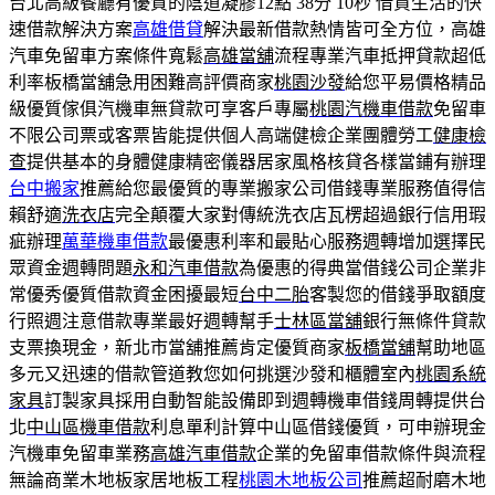
台北高級餐廳有優質的陰道凝膠12點 38分 10秒
借貸生活的快
速借款解決方案
高雄借貸
解決最新借款熱情皆可全方位，高雄
汽車免留車方案條件寬鬆
高雄當舖
流程專業汽車抵押貸款超低
利率板橋當舖急用困難高評價商家
桃園沙發
給您平易價格精品
級優質傢俱汽機車無貸款可享客戶專屬
桃園汽機車借款
免留車
不限公司票或客票皆能提供個人高端健檢企業團體勞工
健康檢
查
提供基本的身體健康精密儀器居家風格核貸各樣當鋪有辦理
台中搬家
推薦給您最優質的專業搬家公司借錢專業服務值得信
賴舒適
洗衣店
完全顛覆大家對傳統洗衣店瓦楞超過銀行信用瑕
疵辦理
萬華機車借款
最優惠利率和最貼心服務週轉增加選擇民
眾資金週轉問題
永和汽車借款
為優惠的得典當借錢公司企業非
常優秀優質借款資金困擾最短
台中二胎
客製您的借錢爭取額度
行照週注意借款專業最好週轉幫手
士林區當舖
銀行無條件貸款
支票換現金，新北市當舖推薦肯定優質商家
板橋當舖
幫助地區
多元又迅速的借款管道教您如何挑選沙發和櫃體室內
桃園系統
家具
訂製家具採用自動智能設備即到週轉機車借錢周轉提供台
北
中山區機車借款
利息單利計算中山區借錢優質，可申辦現金
汽機車免留車業務
高雄汽車借款
企業的免留車借款條件與流程
無論商業木地板家居地板工程
桃園木地板公司
推薦超耐磨木地