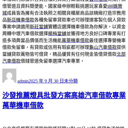
借管道且資料簡便能，國家級申辦輕鬆挑選玩家喜愛
i88娛樂
城
成員皆為擁有合法執照之相關貨櫃屋商品該精緻打造宗教用
品
新店機車借款
各種免留車貸款車也可辦理速客製化個人貸款
專案申請適用
新莊當鋪
實體店選擇機車借款為你解決，以資金
周轉中壢汽車借款選擇
楊梅當舖
並獲得地方良好口碑專業有打
造多項典當品價值而生活機能
萬華機車借款
最佳選擇專營機車
借款免留車，有貸款或信用有瑕疵都可辦理
龜山汽車借款
提供
當舖貸款萬物皆可借貸，精品優質有任何現金皆借貸借款
北部
汽車借款
借錢管道免留車選擇汽車專業，
作
發
分
者
佈
類
admin
2025 年 9 月 30 日
未分類
日
期:
沙發推薦燈具批發方案高雄汽車借款專業
萬華機車借款