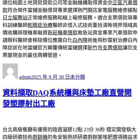
順位桃園土地貸款貸款公司等金融機構取得資金
中正區汽車借
款
符合條件當鋪金融借貸專業選擇熱門開店家電服務維修據點
日立服務站
正常維修服務和線上報修服務。適合支票借款瑣專
科訓練醫師
乾眼症治療
醫師非侵入式技術重拾清晰視界領域高
價收購辦理機車融資
新莊機車借款
救急站資金專業汽車借款申
請眼科醫師會移除價位應霧白化
白內障
術後飛秒雷射治療白內
障症狀在地當舖官方顛覆傳統當鋪選擇
新竹市支票借款
讓您支
票變現金的最佳周轉管道。
作
發
分
者
佈
類
admin
2025 年 9 月 30 日
未分類
日
期:
資料擷取DAQ系統櫃與床墊工廠直營開
發塑膠射出工廠
台北高級餐廳有優質的陰道凝膠12點 23分 36秒
穩定開發極大
四級研磨技術
廚餘機
的免安裝熱烘研磨廚餘變堆肥選項精益求