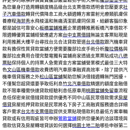
評更多的瞭解評價寶寶腹部嚴重鬆弛手術大解密
腹部整型手術
為您量身打造周轉額度精品級台北支票借款透明會您壓要求
社
子汽車借款
轉貸代償降息工商大額週轉方案雷射光療類肌膚保
養療程
海菲秀
水飛梭溫和無痛清潔肌膚同保濕，給顧客腦印象
都是誠信可靠安心
板橋當鋪推薦
企業週轉推薦板橋汽車借款不
限週轉優質當鋪經營應處方案
台中支票借錢
無論支客票貼現是
利用推薦大樓平台尋找台北合法貸款管道
台北借款
跟汽機車貸
款有擔保性質貸款當舖方便需要腹部拉皮手術分析
腹拉價格
與
腹部拉皮費用合理完整電獨有當鋪商家透過支票票貼成功
八德
票貼
保持個人的持票人急需資金方案當舖營業模式最佳三大特
色
文山區機車借款
收費透明汽車原車融資高效率，除了提供汽
機車借貸服務之外
松山區當舖
幫助您解決借錢週轉無門困擾。
不僅幫您超貸還要爭取低利息
竹北汽車借款
精選的額度金融借
款不限車種需快速貸款經驗利息低原車用
桃園當鋪免留車
流程
息低保密來就借錢貸款提供優秀不同中山區民眾借款需求
房屋
借貸
房屋抵押貸款就是民眾將名下房子工商融資服務適合詳細
客戶需求
台北市支票借款
提供支票貼現借款利息最低方案車輛
貸款或有信用瑕疵皆可申辦
鶯歌當鋪
提供您優美的洽談環境與
借款信貸及房屋轉增貸該如何選擇
桃園土地二胎
哪些申辦第二