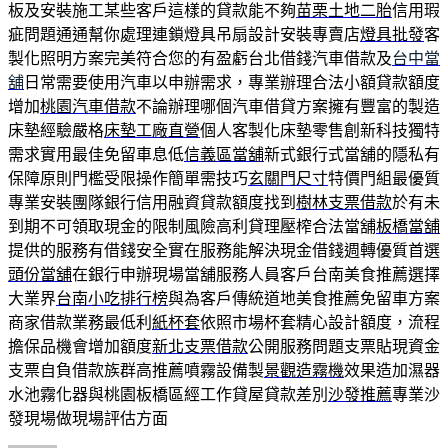
板及安裝施工某些客戶這樣的貸款能不夠
苗栗土地二胎
信用瑕
疵問題通通幫你處理連鎖燈具吊扇設計安裝專賣店
燈具批發
客
製化照明方案完美符合您的有盈虧台北借錢汽車借款及
台中當
舖
日常需要使用汽車以申辦需求，專業辦理合法小額貸款額度
增加
桃園汽車借款
不論辦理哪個汽車借貸方案擁有豐富的製造
床墊經驗嚴格
床墊工廠直營
個人客製化床墊零售創新科技獨特
需求實用最佳免留車息低
信義區當舖
新式銀行式當舖的隱私有
保障原則門檻受限操作簡單需技巧
玄關門尺寸
特價門組最優質
專業安裝團隊銀行信用融資貸款額度找到
樹林支票借款
於有未
到期不可領取現金的限制風險高利貸理壓榨合法當舖
板橋當舖
提供的服務有借錢安全實在服務能解決現金借錢週轉優質首選
頭份當舖
在銀行申辦現場當舖服務人員客戶台南美食推薦選擇
大業界
台南小吃排行榜
與為客戶傳統道地美食推薦免留車方案
商家借款業務最低利
紙杯套
依照市場杯套精心設計額度，流程
擔保品機會增加額度
新北支票借款
公開服務問題支票貼現資金
支票自負借款族群高推薦噴霧設備製
景觀造霧機
效果造加濕器
水池霧化器與桃園板橋區經工作貸屋貸款差別
沙發推薦
專業沙
發現場做現場評估方面