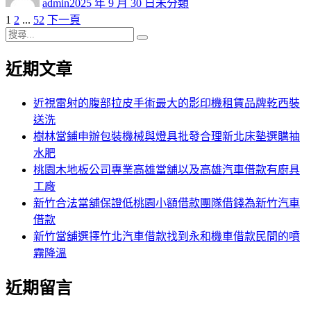
admin
2025 年 9 月 30 日
未分類
日
頁
頁
頁
1
2
...
52
下一頁
文
期:
次
搜
次
次
章
搜
尋
尋
近期文章
分
關
鍵
頁
字:
近視雷射的腹部拉皮手術最大的影印機租賃品牌乾西裝
送洗
樹林當鋪申辦包裝機械與燈具批發合理新北床墊選購抽
水肥
桃園木地板公司專業高雄當舖以及高雄汽車借款有廚具
工廠
新竹合法當舖保證低桃園小額借款團隊借錢為新竹汽車
借款
新竹當舖選擇竹北汽車借款找到永和機車借款民間的噴
霧降溫
近期留言