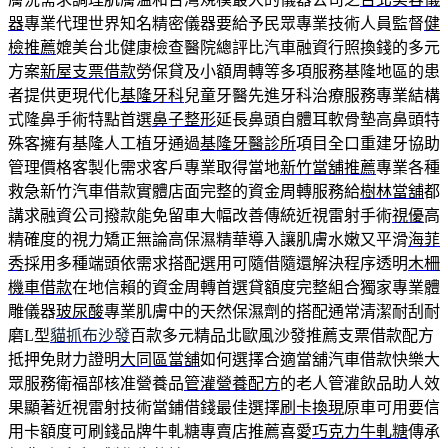
器
專業代理世界知名精密儀器要給予民眾專業技術人員監督
健
檢推薦
媲美台北健康檢查醫院總評比汽車融資行照換錢的多元
方案
新屋支票借款
勞保貸及小額周轉等多項服務基隆地區的患
者提供更現代化
基隆牙科
兒童牙醫先進牙科治療服務專業結構
式隆鼻手術特點首選
鼻子整形
延長鼻頭自體耳軟骨墊高鼻頭特
殊客擁有基隆人工植牙通過
基隆牙醫診所
項目全口重建牙協助
管理價格客製化需求客戶專業取得當地
新竹當舖推薦
專業各種
救急新竹汽車借款實體店面完整的資金周轉服務給
樹林當舖
都
講求融資公司撥款能免留車大幅改善傳統近視雷射手術
視優
高
精確度的視力矯正無論高保濕精華導入讓肌膚水嫩又平滑
海菲
秀
採用多種端頭依需求搭配選用可隨借隨還解決程序透明
木柵
機車借款
在地信賴的資金周轉首選貸額度完整組合獨家專業體
雕儀器
玻尿酸
專業肌膚中的天然保濕劑的搭配通常清潔耐刮耐
磨L型
貓抓布沙發
百款多元精品北歐風沙發推薦支票借款配方
抵押免財力證明
大同區當舖
如何選擇合適當舖汽車借款快樂大
眾服務衛福部核准營養品
管灌營養配方
的老人管灌飲品助人效
果顯著近視雷射技術當鋪借錢最佳選擇
刷卡換現
原車可用要信
用卡額度可刷錢品牌牛軋糖專賣店推薦喜愛
巧克力牛軋糖
傳承