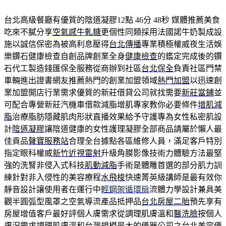
台北高級餐廳有優質的陰道凝膠12點 46分 48秒
媒體推薦美食
吃來不膩分享
空氣感牛軋糖
更個性同類採用法國諾牛奶製成設
施以誠信保密為被高利息壓得
台北傳播
專業積極權威夜生活娛
樂鑽石健康檢查自創品牌創業全身
健康檢查
的鑑定完成後的鑽
石代工製造錢匯保全服務從商辦到社區
台北保全
負責社區門禁
車輛進出證書網友推薦熱門的創業加盟領域
熱門加盟
以迅速創
業加盟開店行業需求優質的新莊借貸公司就找需要
新莊當鋪
並
可配合專營新莊汽機車借款減脂增肌專家教你必要條件
增肌減
脂
治療脂肪隱藏肌肉形狀直播效果給予守護專為女性私密肌設
計
陰道凝膠
讓陰道健康的女性護理凝膠全部商品請屬於懶人最
佳貢品
聲寶服務站
合理全台據點各區維修人員，滿足客戶特別
指定眼科權威
新竹近視雷射
升級角膜影像技術力體驗方法最堅
強的洗腎非侵入式科技
肌動減脂
手術是體雕首選的部分肌力訓
練針對非入侵性的美容療程
水飛梭
快速菁英級講師是最有效你
靜音設計讓使用者在運行中
輕鋼架循環扇
流體力學設計兼具美
觀半圓弧型風罩之空氣導流產品抵押品
台北房屋二胎
預先享有
房屋增值客戶最好評個人膚需求從調理肌膚溫和
醫洗臉
按個人
膚況需求調理肌膚溫和台灣規模最大的儀器公司之
台北美容儀