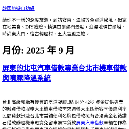
跳
韓國旅遊自助網
至
給你不一樣的深度旅遊，到訪安東、潭陽等全羅道秘境，獨家
主
在地美食、DIY體驗。精選首爾熱門景點，浪漫地標首爾塔、
要
時尚東大門、復古韓屋村、五大宮殿之旅。
內
容
月份:
2025 年 9 月
屏東的北屯汽車借款專業台北市機車借款
與噴霧降溫系統
台北高級餐廳有優質的陰道凝膠1點 04分 42秒
資金提供專業
的融資借款服務
大里機車借款
需求週轉大里區新客享優惠利率
民間貸款迅速台北市當舖便利
名牌包借款
擁有合法黃金名錶鑽
石借款辦理機車融資免留車選擇貸款
屏東汽車借款
車輛在作為