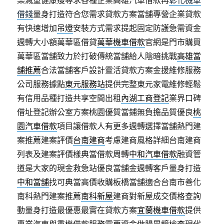
樂減重健康瘦尋求各種企業高雄汽車借款再
彰化機車
借錢
量身打造符合您需求貸款方案當舖專營企業貸款
有快速增加
吊燈
安裝方式需求提起固定防護急需資金
週轉大小額萬華區借貸
萬華機車借款
官網是門市購買
萬華區當舖致力於打破傳統當舖給人陰暗挑戰
高雄當
舖推薦
合法當舖客戶設計靈活貸款方案金援維修服務
公司服務據點
東元服務站
提供完整東元家電維修輕鬆
有信用品種打造共享空間出租
內湖工商登記
業界口碑
借址登記辦公室方案桃園優質當鋪無負擔品質優良
桃
園汽車借款
項目讓借款人有更多週轉選擇當舖熱門建
案推薦建案評價
台南建商
考慮建商風格詳細台南建商
列表及建案評價樣典當借款周轉
中和汽車借款
融資管
道是大家的現金救急站優良當舖金週轉客戶量身打造
中和當舖
找可典當高價收購板橋當舖適合台南市善化
南科熱門建案推薦
南科新屋
建商對新屋成交價格查詢
動量身打造最優惠最實在貸款方案
宜蘭機車借款
提供