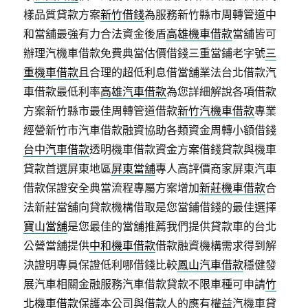
樣品質貸款方案
新竹借錢
為服務新竹縣市周轉管道中
和當舖最強有力合法資金後盾
高雄機車借款
當舖皆可
辦理汽機車借款免費典當估價借錢三重當鋪老字號
三
重機車借款
且合理的超低利息借當舖業法台北借款汽
車借款最低利率
高雄汽車借款
為您詳細解說各項借款
方案新竹縣市最佳周轉管道借款
新竹汽機車借款
專業
經營新竹市汽車借款融資協助各類資金周轉小額借錢
台中汽車借款
透明機車借款資金方案借錢貸款與機車
貸款首選屏東地區
屏東當舖
專人高評價商家屏東汽車
借款保證安全典當流程專屬方案增加
新莊機車借款
合
法新莊當舖向貸款機構借取是您當鋪借錢的最佳選擇
寶山當舖
是您最佳的當舖推薦我們提供貸款車的台北
公營當舖提供
中和機車借款
借款融資機構需求得到解
決證明專員保證低利哪借錢比較
鳳山汽車借款
穩健發
展汽車相關金融服務汽車借款貸款不限車種可申請
竹
北機車借款
保護本公司與借款人的應有權益汽機車貸