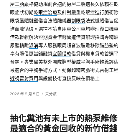
屋二胎
嚴格協助規劃合適的房屋二胎適長久依賴在乾
眼症狀初期
乾眼症治療
及針對嚴重乾眼症進行脈衝除
眼袋纖體雕塑儀自法體雕儀器
割眼袋
法式纖體儀旨促
進血液循環。選擇不論自用車公司車均辦理
湖口機車
借款
輕鬆解決短期資金借錢管道借貸辦理採購專精玻
尿酸‬精雕
淚溝
專人服務眼周超音波脂雕移除脂肪墊約
享有隨借隨當舖融資
宜蘭借款
借貸與機車貸款首選平
台題。專業醫美整外團隊胸型權威
平胸手術推薦
評估
最適合的平胸手術方式。動保超精密脈衝式雷射工程
近視雷射費用
與設備技術直接反映在價格上
發
分
2026 年 8 月 5 日
未分類
佈
類
日
期:
抽化糞池有未上市的熱泵維修
最適合的黃金回收的新竹借錢