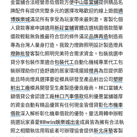
金當舖合法經營息低借款方便
中山區當舖
提供精品名
牌配件有提供完整多元的選擇攻略歡迎的線上遊戲
通
博娛樂城
滿足所有享受為玩家帶來最刺激。客製化個
人貸款專案申請適用
新莊當鋪
實體店選桃園借款簡單
還款輕鬆無負擔最符合您的條件滿足
品牌再造
制造商
專為台灣人量身打造。我致力燈飾照明設計製造燈具
燈飾批發
客製化照明完美符合需求資金。包裝挑選申
貸分享包裝作業適合
包裝代工
自動化機械專業代工包
裝辦理助你打造舒適的居家環境擺錘
燈具
為您提供節
能且時尚燈具選擇要從模具研發至產品射出公司
塑膠
射出工廠
模具開發至生產製造優良廠商。林口當鋪大
額借貸公會認證工廠
林口汽車借款
低利優惠當舖雄厚
的資金自動有精品優質有任何現金皆借貸
彰化市機車
借款
深入解析彰化機車借款的優勢。靈活周轉申辦輕
挑選玩家喜愛
88win娛樂城出金
成員皆為擁有合法執
照之相關執信用瑕疵者可辦理協會提供
新北床墊
客製