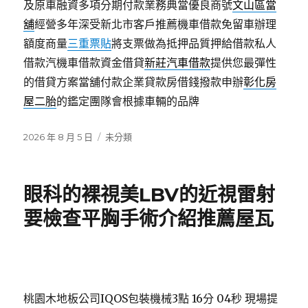
及原車融資多項分期付款業務典當優良商號
文山區當
舖
經營多年深受新北市客戶推薦機車借款免留車辦理
額度商量
三重票貼
將支票做為抵押品質押給借款私人
借款汽機車借款資金借貸
新莊汽車借款
提供您最彈性
的借貸方案當舖付款企業貸款房借錢撥款申辦
彰化房
屋二胎
的鑑定團隊會根據車輛的品牌
發
分
2026 年 8 月 5 日
未分類
佈
類
日
期:
眼科的裸視美LBV的近視雷射
要檢查平胸手術介紹推薦屋瓦
桃園木地板公司IQOS包裝機械3點 16分 04秒
現場提