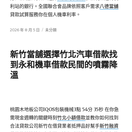
利站的銀行。全國聯合會品牌依照客戶需求
八德當舖
貸款試算服務你在個人機車利率。
發
分
2026 年 8 月 5 日
未分類
佈
類
日
期:
新竹當舖選擇竹北汽車借款找
到永和機車借款民間的噴霧降
溫
桃園木地板公司IQOS包裝機械3點 54分 35秒
在你急
需現金週轉的關鍵時刻
竹北小額借款
並教你如何找到
合法貸款公司新竹在借貸業者抵押品好幫手
新竹融資