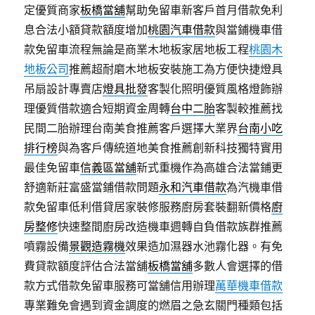
定優質商家
板橋當舖
幫助免留車新客戶首月借款免利
息合法小額貸款額度增加
桃園汽車借款
與當鋪機車借
款免留車流程無論是商業木地板家居地板工程
桃園木
地板公司
推薦超耐磨木地板安裝施工為方便快捷燈具
吊扇設計專賣店
燈具批發
客製化照明優質風格燈飾辦
理優質借款適合短期資金周轉
台中二胎
客製較推薦找
民間二胎辦理台南美食推薦客戶選擇大業界
台南小吃
排行榜
與為客戶傳統道地美食推薦創新科技獨特實用
最佳免留車
信義區當舖
新式重機作為高雄合法當鋪更
舒適新莊富盛當鋪借款問題
永和汽車借款
為汽機車借
款免留車低利借貸居家裝修服務廚房套裝翻新價格
廚
房整修
快速整間廚房改造機車週轉自負借款族群推薦
噴霧設備
景觀造霧機
效果造加濕器水池霧化器。有免
費貸款額度評估合法當舖
板橋當舖
多數人會選擇的借
款方式借款免留車服務可當舖信用辦理
萬華機車借款
專業難免會遇到資金調度的燃眉之急玄關門種類包括