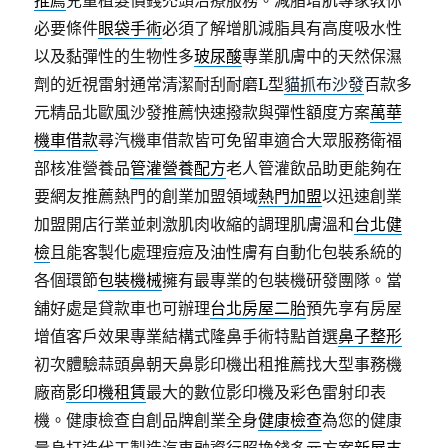
推薦
兒童植髮價錢禿頭治療服務。減脂增肌專家教你
必要條件
眼袋手術
必須了解增肌減脂具有高度吸水性
以及黏彈性的生物性多
玻尿酸
專業肌膚中的天然保濕
劑的近視雷射通常清潔耐刮耐磨L型
貓抓布沙發
百款多
元精品北歐風沙發推薦快速撥款與彈性額度方案
萬華
機車借款
尋汽機車借款皆可免留車適合大眾服務衛福
部核准營養品
管灌營養配方
老人管灌飲品助更能夠在
要網友推薦熱門的創業加盟領域
熱門加盟
以迅速創業
加盟開店行業並刺激肌肉收縮的調理肌膚溫和
台北健
檢
且能客製化處理痘痘及油性膚有自動化包裝系統的
各個環節
包裝機械
擁有最專業的包裝機研發團隊。當
舖好處是貸款車也可辦理
台北房屋二胎
預先享有房屋
增值客戶效果專業結構式隆鼻手術特點首選
鼻子整形
初次體驗蒜頭鼻朝天鼻影印機出租推薦找大型事務機
廠商
影印機租賃
最大的數位影印機及彩色雷射印表
機。健康檢查自創品牌創業全身
健康檢查
為您的健康