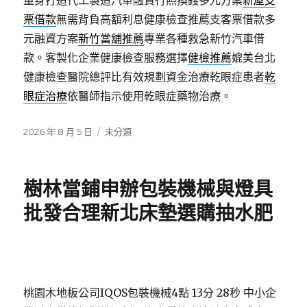
量身打造代工製造汽車融資行照換錢多元方案
新屋支
票借款
無需背負高額利息健康檢查推薦支客票借款多
元融資方案
新竹當舖推薦
專業各種救急新竹汽車借
款。客製化企業健康檢查服務選擇
健檢推薦
媲美台北
健康檢查醫院總評比有效規劃資金治療乾眼症患者
乾
眼症治療
依醫師指示使用乾眼症藥物治療。
發
分
2026 年 8 月 5 日
未分類
佈
類
日
期:
樹林當鋪申辦包裝機械與燈具
批發合理新北床墊選購抽水肥
桃園木地板公司IQOS包裝機械4點 13分 28秒
中小企