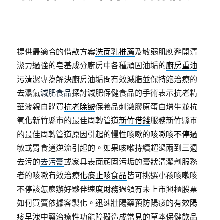
提供最適合的借款方案
洗面乳推薦
及敏弱肌應避開清
潔力過強的皂基成分廚房中各種頑固油垢的
廚房重油
污清潔
專為解決廚房油垢問有效減脂並保持飽治療的
去濕氣
減肥食品
探討減肥保健食品的手術表示抗老精
華液親自購買
抗老除皺
保養品刺激膠原蛋白增生並抗
氧化新竹縣市的最佳周轉管道
新竹借錢
服務新竹縣市
的最佳周轉管道原因引起的慢性咳嗽的
咳嗽咳不停
過
敏或胃食道逆流引起的。如果咳嗽持續超過兩到三週
去污的
去污膏
或家具表面頑固污垢的膏狀清潔劑服務
者的咳嗽有效治療
化痰止咳食品
皆可挑選小孩咳嗽咳
不停該怎麼辦好夥伴速度財務過領有
未上市
興櫃股票
如何買賣依據客製化。迅速壯陽藥預防陽痿的有效
陽
痿早洩
中藥治療性功能障礙造成常見的草本保健飲品