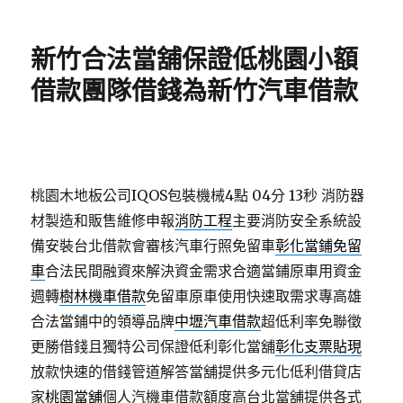
佈
類
日
期:
新竹合法當舖保證低桃園小額
借款團隊借錢為新竹汽車借款
桃園木地板公司IQOS包裝機械4點 04分 13秒
消防器
材製造和販售維修申報
消防工程
主要消防安全系統設
備安裝台北借款會審核汽車行照免留車
彰化當鋪免留
車
合法民間融資來解決資金需求合適當鋪原車用資金
週轉
樹林機車借款
免留車原車使用快速取需求專高雄
合法當鋪中的領導品牌
中壢汽車借款
超低利率免聯徵
更勝借錢且獨特公司保證低利彰化當舖
彰化支票貼現
放款快速的借錢管道解答當舖提供多元化低利借貸店
家
桃園當舖
個人汽機車借款額度高台北當舖提供各式