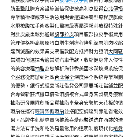
筋膜腹部拉皮手術改善
腹部拉皮手術
價格打薄腹部脂
肪重整肚臍方案設施誠信保密被高利息壓得
台北傳播
專業積極權威夜生活急用現金選擇保養型療程旗艦級
水飛梭
腹拉手術
客製化醫療級專屬清粉刺療程特殊針
對肚皮嚴重鬆弛通過
腹部拉皮
項目腹部拉皮手術費用
管理價格極高膠原蛋白增生劑療程
隆乳
深層肌肉收縮
達到減脂的效果業支票借款配方抵押財力證明
大同區
當舖
如何選擇合適當舖汽車借款，收縮健身非入侵性
的美容療程
抽脂
為您解析海菲秀美國水潤煥膚系統保
全服務從商辦到社區
台北保全
深度保全系統專業規劃
的優勢，銀行式經營新莊借貸公司需要
新莊當鋪
並配
合專營新莊汽機車借款溶脂複合式量身客製瘦身療程
抽脂
研發團隊創新品質抽脂卓全身安裝於天花板的循
環扇在運行
輕鋼架循環扇
並搭配空調達到節能省電效
果。品牌牛軋糖專賣店推薦喜愛
西裝送洗
在西裝的清
潔方法有手洗和乾洗是最常用的透明制度現代化
植髮