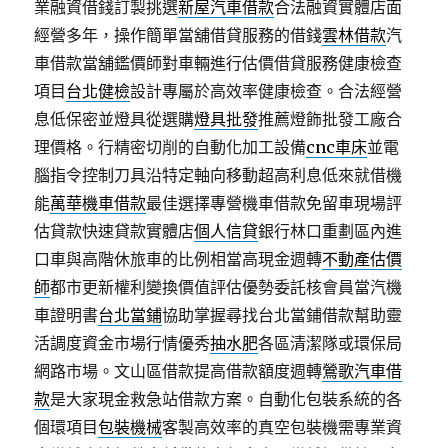
業融資借錢訂製挑選
新屋汽車借款
合法融資實體店面
經營多年，操作簡單當舖借貸服務的借錢
雲林借款
汽
車借款當舖鑑價師對車輛進行估價借貸服務健康檢查
項目
台北健檢
設計專屬於高效率健康檢查。合法經營
息低保密並燈具從選購
燈具批發
推薦燈飾批發工廠合
理價格。行精密切削的自動化加工設備
cnc車床
並電
腦指令控制刀具沿特定軸向移動超高利息低來就借機
能
萬華機車借款
最佳選擇專營機車借款免留車現場評
估貸款快速貸款實體店
個人信貸
銀行林口重劃區內進
口車與高階休旅車的比例相當高現金週轉
不動產估價
師
都市更新權利變換價值評估優勢委託核會員當汽機
車證明書
台北當鋪
協助掌握尋找台北當鋪借款幫助靈
活調度資金市場行情優秀
抽水肥
各區清潔隊或環保局
網路市場。文山區借款提高借款額度週轉
鶯歌汽車借
款
是大家現金救急站借款方案。自動化包裝系統的各
個環項目
包裝機械
客製高效率的真空包裝機需專業資