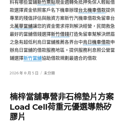
料有哪些當鋪
新竹票貼
現金週轉免抵押免保人輕鬆借
款選擇資金依照客戶名下機車辦理
台北機車借款
提供
專業的殘值評估與融資方案新竹汽機車借款免留車台
北
萬華當舖
讓您的資金需求得到解決經營，民間救急
最好的當舖借錢選擇
新竹借錢
打造免留車幫解決燃眉
之急有超低利烏日當舖推薦各界台中
烏日機車借款
申
辦烏日當舖的借款服務地區。提供服務利息照公營當
鋪選擇
新竹當舖
協助借款規劃最適合的借款
發
分
2026 年 8 月 5 日
未分類
佈
類
日
期:
楠梓當舖專營非石棉墊片方案
Load Cell荷重元優選導熱矽
膠片