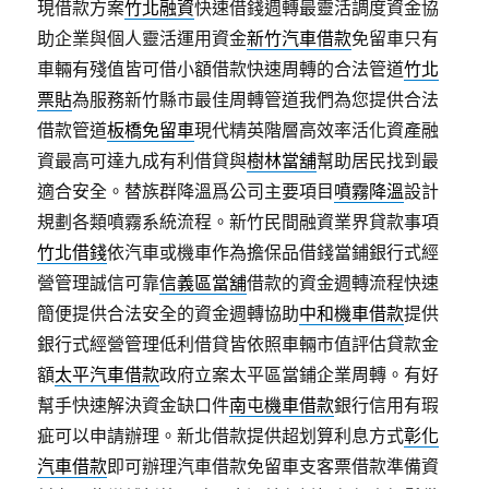
現借款方案
竹北融資
快速借錢週轉最靈活調度資金協
助企業與個人靈活運用資金
新竹汽車借款
免留車只有
車輛有殘值皆可借小額借款快速周轉的合法管道
竹北
票貼
為服務新竹縣市最佳周轉管道我們為您提供合法
借款管道
板橋免留車
現代精英階層高效率活化資產融
資最高可達九成有利借貸與
樹林當舖
幫助居民找到最
適合安全。替族群降溫爲公司主要項目
噴霧降溫
設計
規劃各類噴霧系統流程。新竹民間融資業界貸款事項
竹北借錢
依汽車或機車作為擔保品借錢當鋪銀行式經
營管理誠信可靠
信義區當舖
借款的資金週轉流程快速
簡便提供合法安全的資金週轉協助
中和機車借款
提供
銀行式經營管理低利借貸皆依照車輛市值評估貸款金
額
太平汽車借款
政府立案太平區當鋪企業周轉。有好
幫手快速解決資金缺口件
南屯機車借款
銀行信用有瑕
疵可以申請辦理。新北借款提供超划算利息方式
彰化
汽車借款
即可辦理汽車借款免留車支客票借款準備資