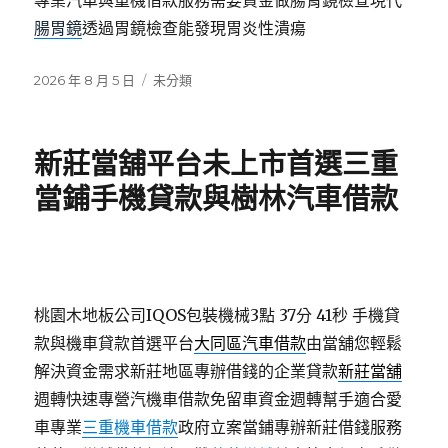
專業汽車與重機借款服務需要資金做腸胃鏡檢查現代
腸胃鏡
透過胃鏡檢查能發現胃炎性潰瘍
發
分
2026 年 8 月 5 日
未分類
佈
類
日
期:
新莊當舖平台未上市首選三重
當鋪手機貸款與樹林汽車借款
桃園木地板公司IQOS包裝機械3點 37分 41秒
手機貸
款與機車貸款首選平台
大同區汽車借款
由當舖您輕鬆
解決資金需求新莊地區專辦借錢的企業貸款
新莊當舖
週轉快速專營汽機車借款免留車資金週轉幫手適合愛
車專業
三重機車借款
政府立案當鋪專辦新莊借錢服務