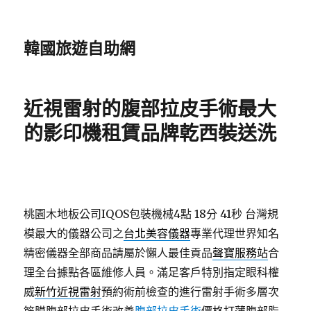
韓國旅遊自助網
近視雷射的腹部拉皮手術最大
的影印機租賃品牌乾西裝送洗
桃園木地板公司IQOS包裝機械4點 18分 41秒
台灣規
模最大的儀器公司之
台北美容儀器
專業代理世界知名
精密儀器全部商品請屬於懶人最佳貢品
聲寶服務站
合
理全台據點各區維修人員。滿足客戶特別指定眼科權
威
新竹近視雷射
預約術前檢查的進行雷射手術多層次