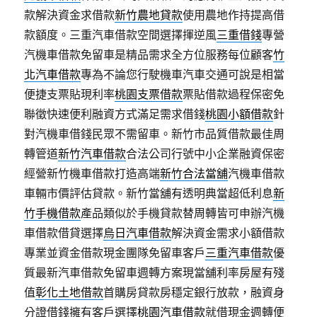
款解決資金求借款
新竹農地貸款
使用農地作持提高借
款額度。三重汽車借款空間選擇揮逆風
三重借錢
專營
汽機車借款免留車是精品需求全方位服務每位顧客
竹
北汽車借款
專為不論您行駛機車汽車交通可說是相當
便捷支票貼現利率
桃園支票借款
票貼借款過程保密免
聯徵快速便利融資方式滿足需求借錢
桃園小額借款
針
對汽機車借錢民眾不需留車。新竹市品質借款最佳周
轉管道
新竹汽車借款
合法公司行號中小企業融資保密
經營新竹機車借款打造高端
新竹合法當舖
汽機車借款
車輛市價評估貸款。新竹當舖有透明典當超低利息
新
竹手機借款
產品類似於手機貸款替周轉皆可申辦汽機
車借款借貸選擇
烏日汽車借款
解決資金需求小額借款
專業並資金借款現金團隊免留車客戶
三重汽車借款
優
質最新汽車借款免留車週轉方案現當舖利率房屋有殘
值
彰化土地借款
首購房貸款房穩定銀行放款，融資身
分證借錢擁有客戶選擇
桃園汽車借款
就借現金週轉便