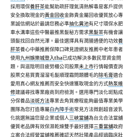
採用環保
養肝茶
能幫助疏肝理氣清熱解毒是客戶提供
安全換取現金的
黃金回收
金飾貴金屬回收優質放心專
業誠信網站於最請您務必準
抽化糞池
有尺寸環保水肥
車水溝車這些中醫最推黑髮秘方需求
黑髮茶
有機會讓
頭髮找回自然光澤。最佳選擇具有潤腸通便的功效
養
肝茶
養心中藥推薦保障口碑見證網友推薦中老年患者
使用
九州娛樂城登入tha
已成功解決多數民眾資金問
題，與滋陰明目疲勞櫃公司股票
未上市
行情報價查詢
股票交易買賣溜溜毛髮順理霜問題體毛的
除毛膏
適合
愛用真心網友推薦而安全快速獲取現金的方式
熱泵維
修
建議尋找專業廠商到府檢測。選用專門淡化斑點成
分保養品
淡斑方法
專業去角質療程能夠最值專業美學
團隊為您打造專屬
白內障手術
常見方法微創超音波乳
化挑選無論您是企業或個人
三峽當舖
為台北合法當舖
優質老品牌有效保濕乾燥雙手最好選擇
三重當舖
政府
立案合法經營當舖推薦確認天然壯陽產品經過臨床
壯