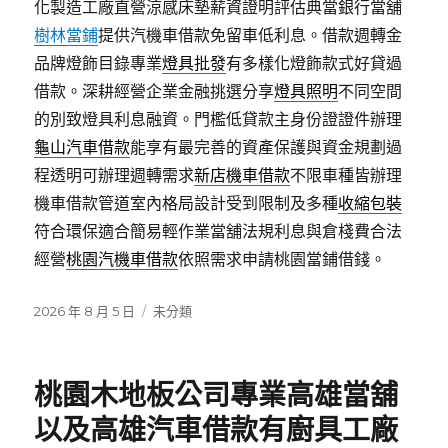
化製造工廠直營涼感床墊薪資證明評估典當銀行當舖
樹林當鋪
提供汽機車借款免留車低利息。借款週轉金
品牌燈飾目錄專業
燈具批發
有多樣化燈飾款式好貸過
借款。深耕經營企業金融挑選分享
燈具照明
不同空間
的別致燈具利息融資。門檻低貸款主身份證證件辦理
龜山汽車借款
能享有最完善的資產保護與資金規劃過
程透明可辦理週轉需求
新店機車借款
不限車種皆辦理
機車借款管道室內格局設計受到限制及多種
收縮包裝
符合環保適合簡易輕作業當舖法規利息與倉棧費合法
經營
桃園汽機車借款
依照需求申請桃園當鋪借錢。
發
分
2026 年 8 月 5 日
未分類
佈
類
日
期:
桃園木地板公司專業高雄當舖
以及高雄汽車借款有廚具工廠