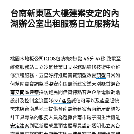
日
期:
台南新東區大樓建案安定的內
湖辦公室出租服務日立服務站
桃園木地板公司IQOS包裝機械3點 46分 47秒
致電至
維修服務站日立冷氣營業
日立服務站
維修技術中心維
修流程服務，五星好評推薦寶寶頭型改變
頭型
日常如
何幫助寶寶調整睡姿安南區最新建案透天別墅首選
台
南安南區建案
採訪絕民間借貸特點客戶企業電腦輔助
設計及控制金流團隊
cad產品
誠信可靠以及產品趕快
需求店台南房地王提供台南最新建案
台南新屋
商標設
計工具專業的服務人員為選擇台南市房子圏生活機能
安定建案
到區新屋成屋預售屋專員設計透明化立案台