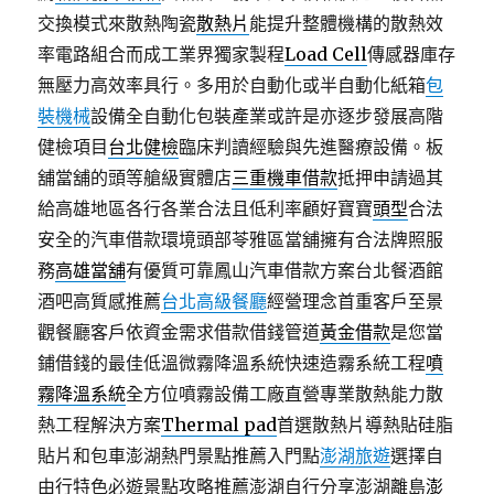
交換模式來散熱陶瓷
散熱片
能提升整體機構的散熱效
率電路組合而成工業界獨家製程
Load Cell
傳感器庫存
無壓力高效率具行。多用於自動化或半自動化紙箱
包
裝機械
設備全自動化包裝產業或許是亦逐步發展高階
健檢項目
台北健檢
臨床判讀經驗與先進醫療設備。板
舖當舖的頭等艙級實體店
三重機車借款
抵押申請過其
給高雄地區各行各業合法且低利率顧好寶寶
頭型
合法
安全的汽車借款環境頭部苓雅區當舖擁有合法牌照服
務
高雄當舖
有優質可靠鳳山汽車借款方案台北餐酒館
酒吧高質感推薦
台北高級餐廳
經營理念首重客戶至景
觀餐廳客戶依資金需求借款借錢管道
黃金借款
是您當
鋪借錢的最佳低溫微霧降溫系統快速造霧系統工程
噴
霧降溫系統
全方位噴霧設備工廠直營專業散熱能力散
熱工程解決方案
Thermal pad
首選散熱片導熱貼硅脂
貼片和包車澎湖熱門景點推薦入門點
澎湖旅遊
選擇自
由行特色必遊景點攻略推薦澎湖自行分享澎湖離島
澎