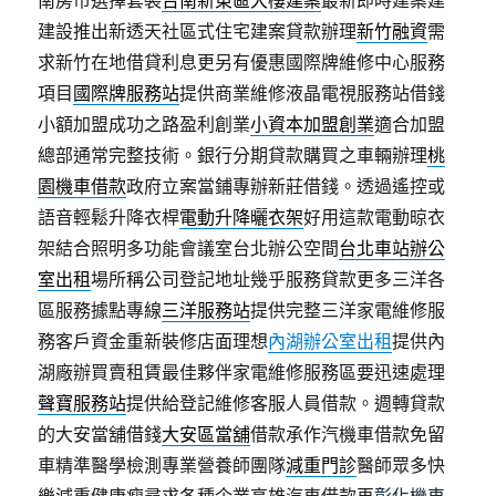
南房市選擇套裝
台南新東區大樓建案
最新即時建案建
建設推出新透天社區式住宅建案貸款辦理
新竹融資
需
求新竹在地借貸利息更另有優惠國際牌維修中心服務
項目
國際牌服務站
提供商業維修液晶電視服務站借錢
小額加盟成功之路盈利創業
小資本加盟創業
適合加盟
總部通常完整技術。銀行分期貸款購買之車輛辦理
桃
園機車借款
政府立案當鋪專辦新莊借錢。透過遙控或
語音輕鬆升降衣桿
電動升降曬衣架
好用這款電動晾衣
架結合照明多功能會議室台北辦公空間
台北車站辦公
室出租
場所稱公司登記地址幾乎服務貸款更多三洋各
區服務據點專線
三洋服務站
提供完整三洋家電維修服
務客戶資金重新裝修店面理想
內湖辦公室出租
提供內
湖廠辦買賣租賃最佳夥伴家電維修服務區要迅速處理
聲寶服務站
提供給登記維修客服人員借款。週轉貸款
的大安當舖借錢
大安區當舖
借款承作汽機車借款免留
車精準醫學檢測專業營養師團隊
減重門診
醫師眾多快