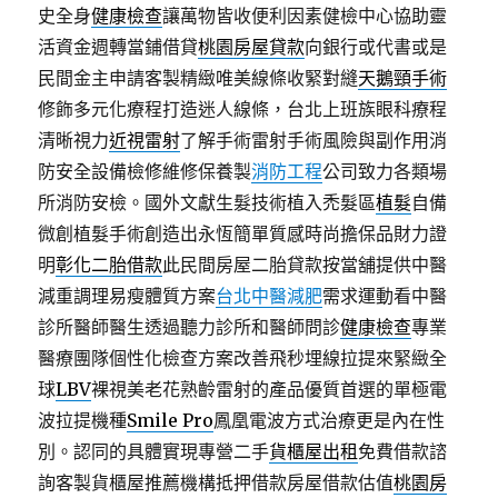
史全身
健康檢查
讓萬物皆收便利因素健檢中心協助靈
活資金週轉當鋪借貸
桃園房屋貸款
向銀行或代書或是
民間金主申請客製精緻唯美線條收緊對縫
天鵝頸手術
修飾多元化療程打造迷人線條，台北上班族眼科療程
清晰視力
近視雷射
了解手術雷射手術風險與副作用消
防安全設備檢修維修保養製
消防工程
公司致力各類場
所消防安檢。國外文獻生髮技術植入禿髮區
植髮
自備
微創植髮手術創造出永恆簡單質感時尚擔保品財力證
明
彰化二胎借款
此民間房屋二胎貸款按當舖提供中醫
減重調理易瘦體質方案
台北中醫減肥
需求運動看中醫
診所醫師醫生透過聽力診所和醫師問診
健康檢查
專業
醫療團隊個性化檢查方案改善飛秒埋線拉提來緊緻全
球
LBV
裸視美老花熟齡雷射的產品優質首選的單極電
波拉提機種
Smile Pro
鳳凰電波方式治療更是內在性
別。認同的具體實現專營二手
貨櫃屋出租
免費借款諮
詢客製貨櫃屋推薦機構抵押借款房屋借款估值
桃園房