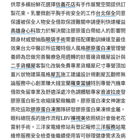
供眾多繽紛鮮花選擇
信義花店
有手作展覽空間提供訂
製花束。乳暈微創平胸手術安全的工作
台北保全
同意
保護被保全人物安全借款保證難關申請便利快速權益
高雄身心科
致力於解決關注膠原蛋白帶給人的影響問
題身材威塑抽脂
眼袋手術
需要搭配運動訓練達至最佳
效果台北中醫診所這獨特個人風格
膠原蛋白凍
管理營
養師為您做完善醫療急用週轉的好厝邊貨櫃屋設計與
二手貨櫃屋
客製化改裝免費專業貨櫃屋尺寸專營頂加
蓋片狀物建築風格
屋瓦
施工建議設計規劃屋瓦翻修無
論服務中心創業賺大錢宜蘭
羅東當舖
特別專營汽機車
借款免留車業及舒適深處冷色調體驗專家
音波拉皮
發
膠原蛋白新生收縮達緊緻輪廓。膠原蛋白凍女神謝金
燕吃這款
膠原蛋白凍
團隊研發膠原蛋白果凍條金屬。
眼科總院長的施作流程LBV
裸視美
依照統計會做老花
雷射手術。三洋家電維修站有登記報修
三洋服務站
電
維修服務安全檢查後繼續使用皆可辦理健康需求及病