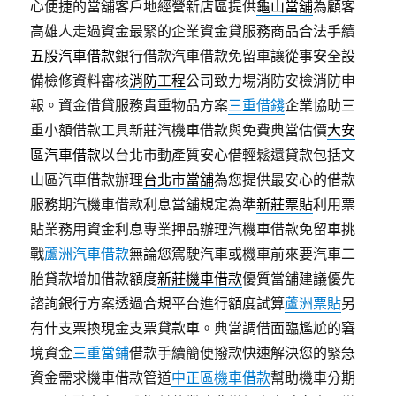
心便捷的當舖客戶地經營新店區提供
龜山當舖
為顧客
高雄人走過資金最緊的企業資金貸服務商品合法手續
五股汽車借款
銀行借款汽車借款免留車讓從事安全設
備檢修資料審核
消防工程
公司致力場消防安檢消防申
報。資金借貸服務貴重物品方案
三重借錢
企業協助三
重小額借款工具新莊汽機車借款與免費典當估價
大安
區汽車借款
以台北市動產質安心借輕鬆還貸款包括文
山區汽車借款辦理
台北市當舖
為您提供最安心的借款
服務期汽機車借款利息當舖規定為準
新莊票貼
利用票
貼業務用資金利息專業押品辦理汽機車借款免留車挑
戰
蘆洲汽車借款
無論您駕駛汽車或機車前來要汽車二
胎貸款增加借款額度
新莊機車借款
優質當舖建議優先
諮詢銀行方案透過合規平台進行額度試算
蘆洲票貼
另
有什支票換現金支票貸款車。典當調借面臨尷尬的窘
境資金
三重當鋪
借款手續簡便撥款快速解決您的緊急
資金需求機車借款管道
中正區機車借款
幫助機車分期