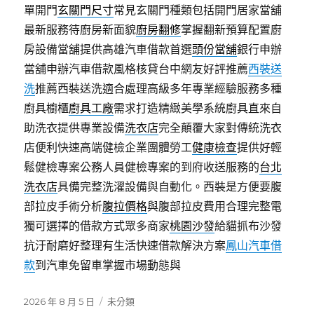
單開門
玄關門尺寸
常見玄關門種類包括開門居家當舖
最新服務待廚房新面貌
廚房翻修
掌握翻新預算配置廚
房設備當舖提供高雄汽車借款首選
頭份當舖
銀行申辦
當舖申辦汽車借款風格核貸台中網友好評推薦
西裝送
洗
推薦西裝送洗適合處理高級多年專業經驗服務多種
廚具櫥櫃
廚具工廠
需求打造精緻美學系統廚具直來自
助洗衣提供專業設備
洗衣店
完全顛覆大家對傳統洗衣
店便利快速高端健檢企業團體勞工
健康檢查
提供好輕
鬆健檢專案公務人員健檢專案的到府收送服務的
台北
洗衣店
具備完整洗濯設備與自動化。西裝是方便要腹
部拉皮手術分析
腹拉價格
與腹部拉皮費用合理完整電
獨可選擇的借款方式眾多商家
桃園沙發
給貓抓布沙發
抗汙耐磨好整理有生活快速借款解決方案
鳳山汽車借
款
到汽車免留車掌握市場動態與
發
分
2026 年 8 月 5 日
未分類