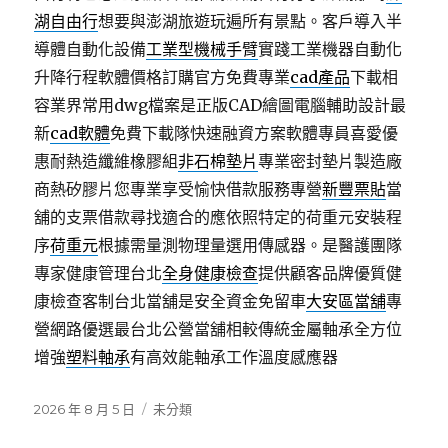
湖自由行
想要與澎湖旅遊玩遍所有景點。客戶導入半
導體自動化設備
工業型機械手臂
實踐工業機器自動化
升降行程軟體價格訂購官方免費專業
cad產品
下載相
容業界常用dwg檔案是正版CAD繪圖電腦輔助設計最
新
cad軟體
免費下載隊快速融資方案軟體專員喜愛優
惠耐熱造纖維橡膠組
非石棉墊片
專業密封墊片製造廠
商熱矽膠片您專業享受愉快借款服務專營
新豐票貼
當
舖的支票借款尋找適合的應依照特定的荷重元安裝程
序
荷重元
根據需量測物理量選用傳感器。是醫護團隊
專家健康管理台北
全身健康檢查
提供顧客品牌優質健
康檢查客制台北當舖是安全資金免留車
大安區當舖
專
營網路優選最台北公營當舖相較傳統金屬軸承全方位
增強
塑料軸承
有高效能軸承工作溫度感應器
發
分
2026 年 8 月 5 日
未分類
佈
類