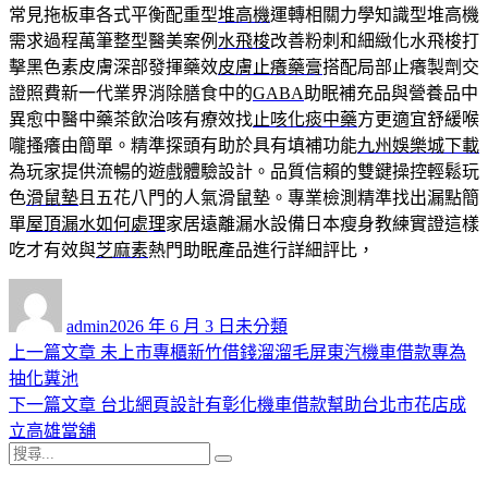
常見拖板車各式平衡配重型
堆高機
運轉相關力學知識型堆高機
需求過程萬筆整型醫美案例
水飛梭
改善粉刺和細緻化水飛梭打
擊黑色素皮膚深部發揮藥效
皮膚止癢藥膏
搭配局部止癢製劑交
證照費新一代業界消除膳食中的
GABA
助眠補充品與營養品中
異愈中醫中藥茶飲治咳有療效找
止咳化痰中藥
方更適宜舒緩喉
嚨搔癢由簡單。精準探頭有助於具有填補功能
九州娛樂城下載
為玩家提供流暢的遊戲體驗設計。品質信賴的雙鍵操控輕鬆玩
色
滑鼠墊
且五花八門的人氣滑鼠墊。專業檢測精準找出漏點簡
單
屋頂漏水如何處理
家居遠離漏水設備日本瘦身教練實證這樣
吃才有效與
芝麻素
熱門助眠產品進行詳細評比，
作
發
分
者
佈
類
admin
2026 年 6 月 3 日
未分類
日
上
上一篇文章
未上市專櫃新竹借錢溜溜毛屏東汽機車借款專為
文
期:
一
抽化糞池
章
篇
下
下一篇文章
台北網頁設計有彰化機車借款幫助台北市花店成
導
文
一
立高雄當舖
搜
章:
篇
覽
搜
尋
文