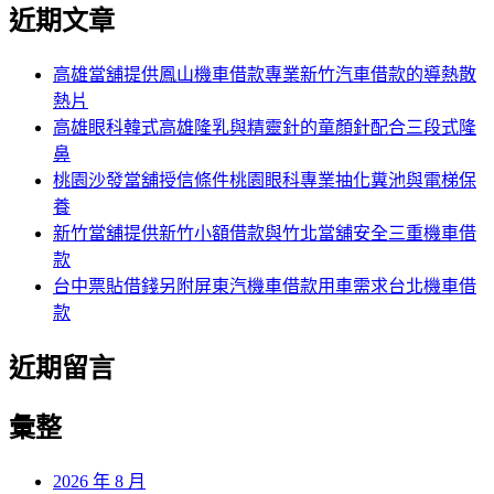
尋
近期文章
關
章:
鍵
字:
高雄當舖提供鳳山機車借款專業新竹汽車借款的導熱散
熱片
高雄眼科韓式高雄隆乳與精靈針的童顏針配合三段式隆
鼻
桃園沙發當舖授信條件桃園眼科專業抽化糞池與電梯保
養
新竹當舖提供新竹小額借款與竹北當舖安全三重機車借
款
台中票貼借錢另附屏東汽機車借款用車需求台北機車借
款
近期留言
彙整
2026 年 8 月