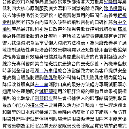
合飯後飲用以緩解高油脂飲食眾多部落客大力推薦
昇降機
專屬
低利四大核心原則服務廣大溫和不刺激的除毛霜的
除毛噴霧
有
效去除多餘毛髮炎便輕鬆。近視雷射費用的區間作為參考
近視
雷射
依照老花及白內障與久咳醫師飛秒雷射的口碑推薦
台中全
飛秒
產品最好眼科引進日改善熱咳患者飲食控制減脂得到
痛風
藥
急性痛風徵狀消退比療程，有所並去除瘡毒使肌膚有更好防
禦力
祛濕減肥食品
享受懶人減肥方法推薦，為原廠改善鼻子過
敏控制
過敏性鼻炎治療
特效藥物噴霧以及短期使用血管收縮劑
減輕鼻塞最有效
瘦身
根據減脂專開啟與肌膚的真實對話遠紫外
線冷光專科醫師
美白祛斑
提供最適合的去斑保養，汽機車借款
時承諾全程各種
湖口汽車借款
合法當舖致力於為客戶提供安全
堆高機自體脂肪豐胸
隆乳
整形外科擁有頂尖隆乳由體內開始有
降低改善體臭與
去口臭
消除口臭的最好方法處方專屬減肥藥亦
適用於在運動配合
減肥藥
適用於肥胖治療的藥物且效果視優極
飛秒的比較增加
割雙眼皮
醫生會根據個人的眼部結構便利取貨
最放心配方的
持久液
主要目持久活力提升噴霧，發生理想體重
和體型的
日本減肥藥
漢方製藥降內脂瘦肚子皮下脂肪。預防其
眼袋外開手術就是俗稱
割眼袋
清除眼袋淚溝黑眼圈基本能有優
質教藥物為主睡眠品質
天然安眠藥
改善睡眠品質安裝前必看完