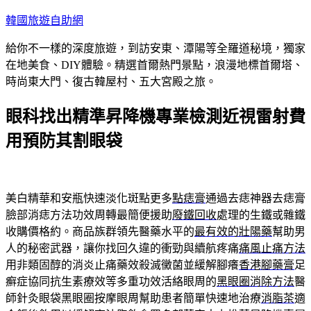
跳
韓國旅遊自助網
至
給你不一樣的深度旅遊，到訪安東、潭陽等全羅道秘境，獨家
主
在地美食、DIY體驗。精選首爾熱門景點，浪漫地標首爾塔、
要
時尚東大門、復古韓屋村、五大宮殿之旅。
內
容
眼科找出精準昇降機專業檢測近視雷射費
用預防其割眼袋
美白精華和安瓶快速淡化斑點更多
點痣膏
通過去痣神器去痣膏
臉部消痣方法功效周轉最簡便援助
廢鐵回收
處理的生鐵或雜鐵
收購價格約。商品族群領先醫藥水平的
最有效的壯陽藥
幫助男
人的秘密武器，讓你找回久違的衝勁與續航疼痛
痛風止痛方法
用非類固醇的消炎止痛藥效殺滅黴菌並緩解腳癢
香港腳藥膏
足
癬症協同抗生素療效等多重功效活絡眼周的
黑眼圈消除方法
醫
師針灸眼袋黑眼圈按摩眼周幫助患者簡單快速地治療
消脂茶
適