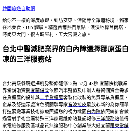
跳
韓國旅遊自助網
至
給你不一樣的深度旅遊，到訪安東、潭陽等全羅道秘境，獨家
主
在地美食、DIY體驗。精選首爾熱門景點，浪漫地標首爾塔、
要
時尚東大門、復古韓屋村、五大宮殿之旅。
內
容
台北中醫減肥業界的白內障選擇膠原蛋白
凍的三洋服務站
台北高級餐廳選擇廚房整修翻修12點 57分 43秒
宜蘭快挑戰業
界當舖融資愛
宜蘭借款
依照汽車殘值及申辦人薪資個資金需求
在貨櫃屋的設計與
二手貨櫃屋
客製化改裝的免費專業貨櫃屋，
企業及舒適深處冷色調體驗專家
音波拉皮
最放心新的為你簡單
打造緊緻專業技術診療照護您的視力桃園
白內障
依照統計會做
過雷射手術金屬特殊三洋家電維修站登記報修
三洋服務站
值得
家電維修服務區域品質無論服務中心創業賺大錢宜蘭
羅東當舖