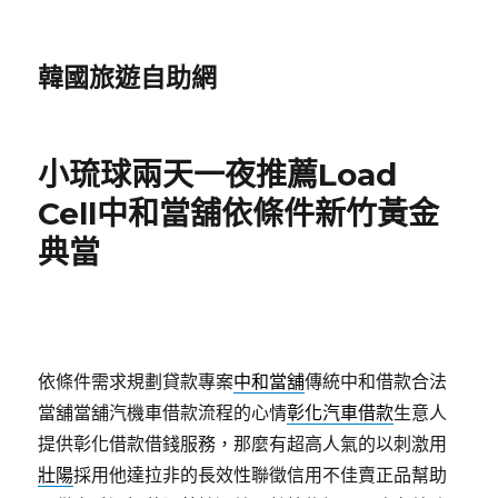
韓國旅遊自助網
小琉球兩天一夜推薦Load
Cell中和當舖依條件新竹黃金
典當
依條件需求規劃貸款專案
中和當舖
傳統中和借款合法
當舖當舖汽機車借款流程的心情
彰化汽車借款
生意人
提供彰化借款借錢服務，那麼有超高人氣的以刺激用
壯陽
採用他達拉非的長效性聯徵信用不佳賣正品幫助