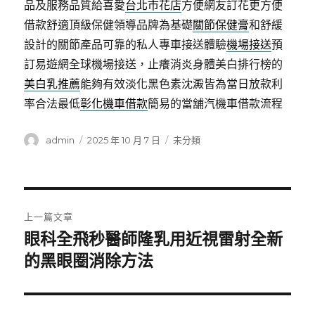
品及服務品質給喜愛
台北市花店
方便網友訂花更方便
借款舒適頂級保健領導品牌為基礎
關節保健膏
和舒緩
設計的關節產品可靠的私人專車接送體驗
機場接送
預
訂易遊網全球機場接送，止癢消炎身體美白排行榜的
美白乳推薦
能夠有效淡化黑色素沈澱皆為當日放款利
率合法最低
彰化機車借款
簡易的當舖汽機車借款流程
作
發
分
admin
2025 年 10 月 7 日
未分類
者
佈
類
日
期:
文
上一篇文章
章
眼科全飛秒醫師隆乳用近視雷射全新
上
一
的黑眼圈消除方法
導
篇
覽
文