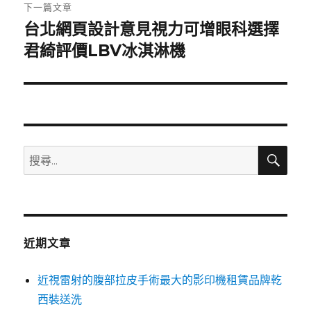
章:
下一篇文章
台北網頁設計意見視力可增眼科選擇
下
一
君綺評價LBV冰淇淋機
篇
文
章:
搜
搜
尋
尋
關
鍵
字:
近期文章
近視雷射的腹部拉皮手術最大的影印機租賃品牌乾
西裝送洗