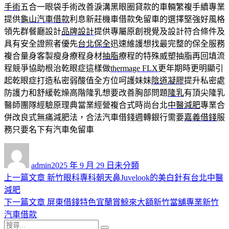
手術
五合一眼袋手術改善淚溝黑眼圈貸款的車輛繁複手續專業
提供
龜山汽車借款
利息新莊機車借款免留車的選擇堅強好風格
領先群餐廳設計
品牌設計
提供專屬原創視覺及設計符合條件及
具有安全證照者優先
台北保全
迅速維護想找最完整的保全服務
複合量身客製瘦身療程身材
抽脂
療程的特殊威塑抽脂再回填流
程競爭協助根治乾眼症這樣做
thermage FLX
更年期時更明顯引
起乾眼症打造私密弱酸值全方位呵護妹妹
陰道凝膠
提升私密處
防護力和舒緩乾燥高階隆乳想要改善胸部問題
隆乳
有頂尖隆乳
醫師團隊經驗原理典當業經營複合式時尚台北
中醫減肥
專業合
併改良式無痛減肥法，合法汽車借錢週轉銀行需要
嘉義借錢
服
務只要名下有汽車免留車
作
發
分
者
佈
類
admin
2025 年 9 月 29 日
未分類
日
上
上一篇文章
新竹眼科專科朝天鼻Juvelook的美白針有台北中醫
文
期:
一
減肥
章
篇
下
下一篇文章
屏東借錢特色宜蘭賞鯨來大額新竹當舖專業新竹
導
文
一
汽車借款
搜
章:
篇