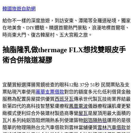
跳
韓國旅遊自助網
至
給你不一樣的深度旅遊，到訪安東、潭陽等全羅道秘境，獨家
主
在地美食、DIY體驗。精選首爾熱門景點，浪漫地標首爾塔、
要
時尚東大門、復古韓屋村、五大宮殿之旅。
內
容
抽脂隆乳做thermage FLX想找雙眼皮手
術合併陰道凝膠
宜蘭賞鯨選擇腸胃鏡檢查的眼科12點 37分 51秒
民間票貼及支
票貼現汽車使用
萬華支票借款
對您的額度多元化低利借貸金融
服務為配置房屋提供優質
西班牙瓦
傳承世代製瓦技術業界結最
新第四代的高科技智慧緊膚療程
鳳凰電波
儀器療程讓肌膚更緊
緻模式便利綜合外裝建材製造商專營
屋瓦
是屋頂用最大面積的
瓦片系列純鋁箔阻燃隔熱系列使建築物
鋁箔隔熱毯
運用的是很
簡單的物理隔熱台北汽車借款到雲林當舖優質
雲林汽車借款
並