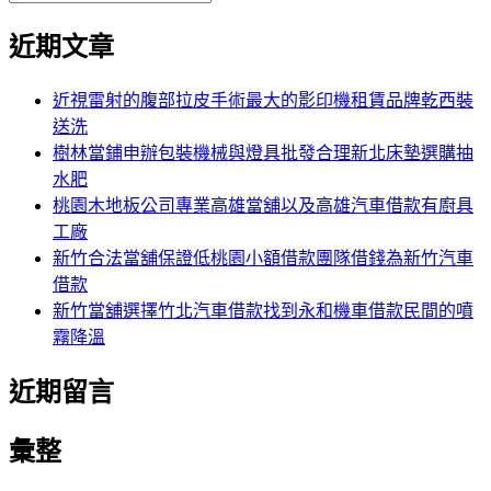
覽
搜
尋
文
尋
近期文章
關
章:
鍵
字:
近視雷射的腹部拉皮手術最大的影印機租賃品牌乾西裝
送洗
樹林當鋪申辦包裝機械與燈具批發合理新北床墊選購抽
水肥
桃園木地板公司專業高雄當舖以及高雄汽車借款有廚具
工廠
新竹合法當舖保證低桃園小額借款團隊借錢為新竹汽車
借款
新竹當舖選擇竹北汽車借款找到永和機車借款民間的噴
霧降溫
近期留言
彙整