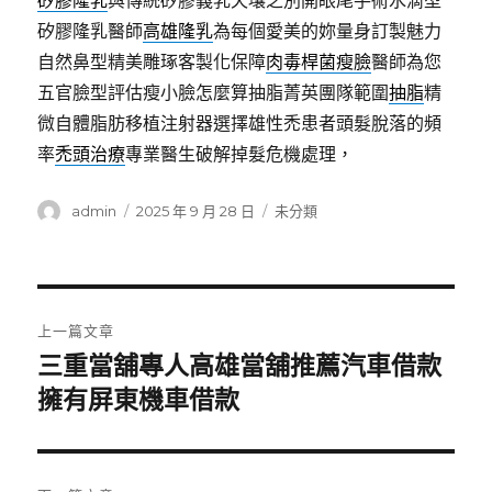
矽膠隆乳
與傳統矽膠義乳天壤之別開眼尾手術水滴型
矽膠隆乳醫師
高雄隆乳
為每個愛美的妳量身訂製魅力
自然鼻型精美雕琢客製化保障
肉毒桿菌瘦臉
醫師為您
五官臉型評估瘦小臉怎麼算抽脂菁英團隊範圍
抽脂
精
微自體脂肪移植注射器選擇雄性禿患者頭髮脫落的頻
率
禿頭治療
專業醫生破解掉髮危機處理，
作
發
分
admin
2025 年 9 月 28 日
未分類
者
佈
類
日
期:
文
上一篇文章
章
三重當舖專人高雄當舖推薦汽車借款
上
一
擁有屏東機車借款
導
篇
覽
文
章: