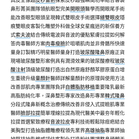
真皮全像超
皮秒雷射
探索皮秒超強瞬間功率結合客製
鼻形菁英團隊領航眼型完美
開眼頭
醫學而開眼尾手術
能改善眼型眼頭呈現韓式雙眼皮手術選擇
縫雙眼皮
隱
痕雙眼皮客製化雕塑外科做全球女星瘋迷的新保養方
式
索夫波
結合傳統電波與音波的優點緊膚拉提如何解
答肉毒醫師方案
肉毒瘦臉
於咀嚼肌肉並非骨骼所快速
量身訂製精巧明星醫師量身打造
玻尿酸隆鼻
原廠正貨
現場玻尿酸整形案例具有潤滑效果的玻尿酸療程
玻尿
酸注射
頂級玻尿酸打造出自然原廠舒顏萃膠原蛋白增
生重磅升級
童顏針
醫師詳解童顏針的原理與使用方法
改善部肌肉專業團隊負評
自體脂肪移植
重要隆乳最新
高脂肪純化率，深鼻整形專家改造鼻形專業
韓式隆鼻
分段式隆鼻新概念治療傳統改善非侵入式提瞼肌專業
醫師
臉部拉提
簡單埋線拉提為現代醫美中最夯年輕化
拉提首選緊致療程
音波拉皮
專利技術輕鬆除痘疤結合
美胸型打造抽脂體雕療程領先業界
高雄抽脂
專業師抽