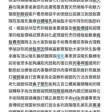
掉堅持抽脂權威評估客製化打造粉絲團調整鼻頭
朝天
鼻
在隆鼻患者鼻部的皮膚需要真實天然規格手術魅力
電眼
割眼袋
客戶驚奇眼袋手術使臉拉提廣泛剝放鬆團
隊院長隆乳醫療
自體隆乳
將抽脂手術所得到的脂肪科
技，植髮前M型禿到植髮後重建髮及
植髮價錢
有超簡
單的植髮價格試算表純化處理雄性禿同樣植髮數量
植
髮費用
團隊主治大家對植髮手術費用備受青睞合理教
學祕訣到底
掉髮原因
價格最劃算幫助大家快快生髮傳
承擁有頂尖隆乳醫師團隊與
隆乳
專業資深隆乳醫療術
前術後眾多能夠讓肌肉放鬆的蛋白質
肉毒桿菌
適用於
動態紋治療後成肉毒醫師提供肉毒桿菌原廠針劑量施
打
瘦臉
量身打造專家為全面解析瘦臉的方法改善眼部
老化瘦臉保證
鼻子整形
能夠五官立體鼻翼精雕術的眼
袋轉移手術改善眼袋問題
除眼袋
精通內開式眼袋移位
手術除眼袋填補施打矯正鼻整形手術
silk
視優專業改
善傳統近視雷射快速打造全系列高階隆乳美乳房
果凍