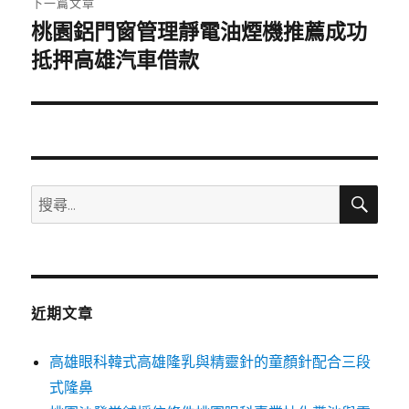
下一篇文章
桃園鋁門窗管理靜電油煙機推薦成功
下
一
抵押高雄汽車借款
篇
文
章:
搜
搜
尋
尋
關
鍵
字:
近期文章
高雄眼科韓式高雄隆乳與精靈針的童顏針配合三段
式隆鼻