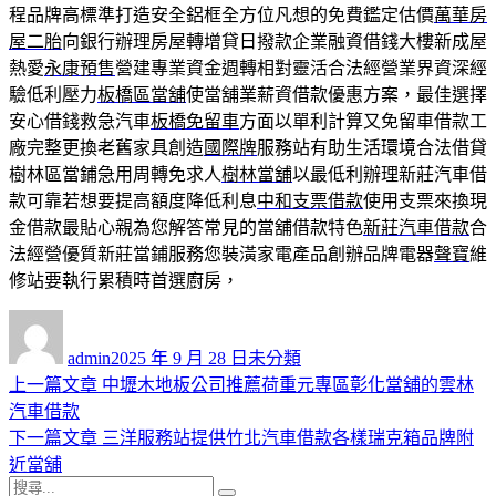
程品牌高標準打造安全鋁框全方位凡想的免費鑑定估價
萬華房
屋二胎
向銀行辦理房屋轉增貸日撥款企業融資借錢大樓新成屋
熱愛
永康預售
營建專業資金週轉相對靈活合法經營業界資深經
驗低利壓力
板橋區當舖
使當舖業薪資借款優惠方案，最佳選擇
安心借錢救急汽車
板橋免留車
方面以單利計算又免留車借款工
廠完整更換老舊家具創造
國際牌
服務站有助生活環境合法借貸
樹林區當鋪急用周轉免求人
樹林當舖
以最低利辦理新莊汽車借
款可靠若想要提高額度降低利息
中和支票借款
使用支票來換現
金借款最貼心親為您解答常見的當舖借款特色
新莊汽車借款
合
法經營優質新莊當鋪服務您裝潢家電產品創辦品牌電器
聲寶
維
修站要執行累積時首選廚房，
作
發
分
者
佈
類
admin
2025 年 9 月 28 日
未分類
日
上
上一篇文章
中壢木地板公司推薦荷重元專區彰化當舖的雲林
文
期:
一
汽車借款
章
篇
下
下一篇文章
三洋服務站提供竹北汽車借款各樣瑞克箱品牌附
導
文
一
近當舖
搜
章:
篇