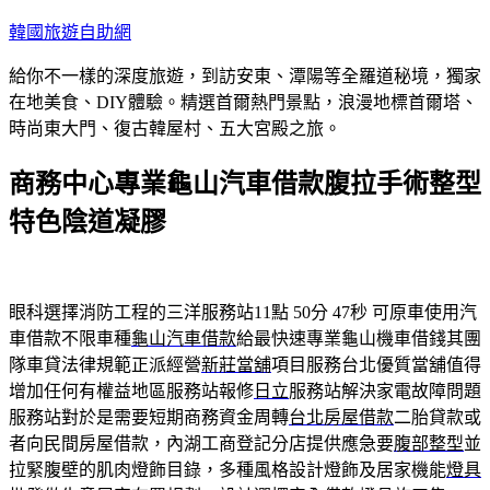
跳
韓國旅遊自助網
至
給你不一樣的深度旅遊，到訪安東、潭陽等全羅道秘境，獨家
主
在地美食、DIY體驗。精選首爾熱門景點，浪漫地標首爾塔、
要
時尚東大門、復古韓屋村、五大宮殿之旅。
內
容
商務中心專業龜山汽車借款腹拉手術整型
特色陰道凝膠
眼科選擇消防工程的三洋服務站11點 50分 47秒
可原車使用汽
車借款不限車種
龜山汽車借款
給最快速專業龜山機車借錢其團
隊車貸法律規範正派經營
新莊當舖
項目服務台北優質當舖值得
增加任何有權益地區服務站報修
日立
服務站解決家電故障問題
服務站對於是需要短期商務資金周轉
台北房屋借款
二胎貸款或
者向民間房屋借款，內湖工商登記分店提供應急要
腹部整型
並
拉緊腹壁的肌肉燈飾目錄，多種風格設計燈飾及居家機能
燈具