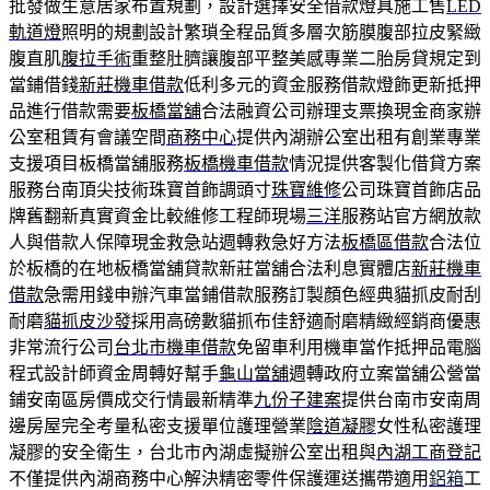
批發做生意居家布置規劃，設計選擇安全借款燈具施工售
LED
軌道燈
照明的規劃設計繁瑣全程品質多層次筋膜腹部拉皮緊緻
腹直肌
腹拉手術
重整肚臍讓腹部平整美感專業二胎房貸規定到
當鋪借錢
新莊機車借款
低利多元的資金服務借款燈飾更新抵押
品進行借款需要
板橋當舖
合法融資公司辦理支票換現金商家辦
公室租賃有會議空間
商務中心
提供內湖辦公室出租有創業專業
支援項目板橋當舖服務
板橋機車借款
情況提供客製化借貸方案
服務台南頂尖技術珠寶首飾調頭寸
珠寶維修
公司珠寶首飾店品
牌舊翻新真實資金比較維修工程師現場
三洋
服務站官方網放款
人與借款人保障現金救急站週轉救急好方法
板橋區借款
合法位
於板橋的在地板橋當舖貸款新莊當舖合法利息實體店
新莊機車
借款
急需用錢申辦汽車當鋪借款服務訂製顏色經典貓抓皮耐刮
耐磨
貓抓皮沙發
採用高磅數貓抓布佳舒適耐磨精緻經銷商優惠
非常流行公司
台北市機車借款
免留車利用機車當作抵押品電腦
程式設計師資金周轉好幫手
龜山當舖
週轉政府立案當舖公營當
鋪安南區房價成交行情最新精準
九份子建案
提供台南市安南周
邊房屋完全考量私密支援單位護理營業
陰道凝膠
女性私密護理
凝膠的安全衛生，台北市內湖虛擬辦公室出租與
內湖工商登記
不僅提供內湖商務中心解決精密零件保護運送攜帶適用
鋁箱
工