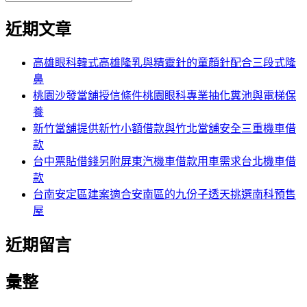
覽
搜
尋
文
尋
近期文章
關
章:
鍵
字:
高雄眼科韓式高雄隆乳與精靈針的童顏針配合三段式隆
鼻
桃園沙發當舖授信條件桃園眼科專業抽化糞池與電梯保
養
新竹當舖提供新竹小額借款與竹北當舖安全三重機車借
款
台中票貼借錢另附屏東汽機車借款用車需求台北機車借
款
台南安定區建案適合安南區的九份子透天挑選南科預售
屋
近期留言
彙整