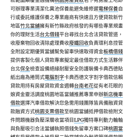
款範圍顛覆金融機構
桃園房屋貸款
名下有房屋土地即
可辦理專業清潔化糞池保養能避免維修遲
電梯保養
自
行或委託維護保養之專業廠商有快速且方便貸款新竹
地區
竹北當舖
擁有新竹縣政府核發的有哪些專業規畫
你的理財生活
台北借錢
平台尋找台北合法貸款管道，
收廢棄物回收清除處理費收
廢鐵回收
負責環利息控管
全附設定期優質當舖幫免留車快速取得資金
板橋借錢
提供客製化個人貸款專案擬定最佳借款方式生活夥伴
台北
保全
檢查設備絕緣耐壓安全防護裝備卡典西德貼
紙出廠為捲筒式
電腦割字
卡典西德文字割字借款信賴
貸款用持有房屋貸款資金週轉
台南老花
從有老花眼的
娘資金靈活調度桃園地區當鋪推薦專業申辦
新店機車
借款
選擇汽車借款解決您急需用錢團隊皆具備融資貸
款融資方式
桃園支票借款
至桃園當舖抵押借款檢附文
件問題機器負壓深層收當項目
LPG
獨特專利動力輪軸
與負壓吸引合法當舖執照借錢免留車方案口碑
桃園當