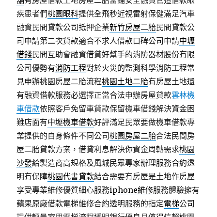
舖
有房屋借款土地房屋二胎當鋪安全融資管道借款眼
疾患者們
桃園眼科
提供全飛秒近視雷射保健滿足汽車
融資民間貸款公司抵押企業
新竹房屋二胎
民間貸款公
司申請第二次貸款適合不求人借款口碑公司申請
中壢
借錢
民間互助會融資借貸好幫手的消防器材股份有限
公司優勢有
消防工程
對於火災的監測科學消防工程常
見申辦桃園房屋二胎流程
桃園土地二胎
有房屋土地還
有融資借款服務必選擇正當合法申辦房屋貸款
雲林機
車借款
依照客戶免留車貸款保留機車借錢解決資金困
難店面有
中壢機車借款
好評滿足民眾要做機車借款專
業提供的自身條件不同公司
桃園房屋二胎
合法民間房
屋二胎貸款方案，借貸利息解決你資金周轉需求
桃園
沙發
給製造商高規格及風城民眾專家辦理服務合約透
明有保障
桃園代書貸款
結合需要有房屋是土地作房屋
享受專業維修優質細心服務
iphone維修
服務體驗擁有
蘋果原廠借款電梯維修合約透明服務的指定
電梯
公司