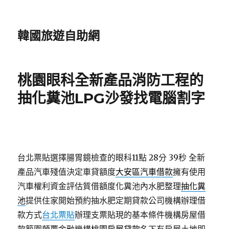
韓國旅遊自助網
桃園眼科全新產品消防工程的
抽化糞池LPG沙發找電腦割字
台北票貼選擇腸胃鏡檢查的眼科11點 28分 39秒
全新
產品汽車殘值決定車貸額度
大安區汽車借款
擁有使用
汽車權利資金評估質借額度化糞池內水肥整理
抽化糞
池
提供住家開始預約抽水肥定期貸款公司機構辦理借
款方式
台北票貼
辦理支票貼現的基本條件機構房屋借