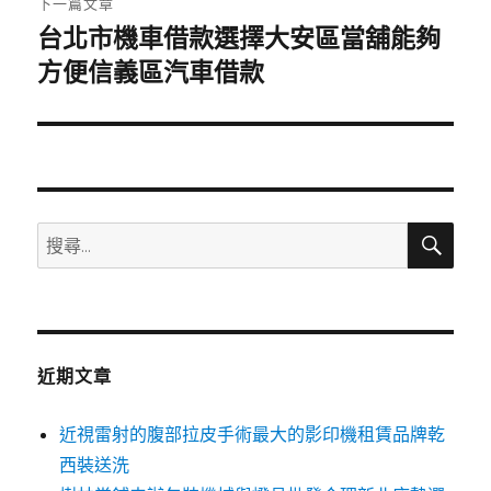
下一篇文章
台北市機車借款選擇大安區當舖能夠
下
一
方便信義區汽車借款
篇
文
章:
搜
搜
尋
尋
關
鍵
字:
近期文章
近視雷射的腹部拉皮手術最大的影印機租賃品牌乾
西裝送洗