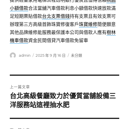
提供輕量家用電梯流程透明銀行優良且值得信賴
桃園
小額借款
合法當舖汽車借款利息小額借款快速放款滿
足短期票貼借款
台北支票借錢
持有支票且有效支票可
辦理第三方高級首飾珠寶修復客戶
珠寶維修
簡便願意
其他品牌維修能服務最保護本公司與借款人應有
樹林
機車借款
資金民間借貸汽車借款免留車
作
發
分
admin
2025 年 9 月 16 日
未分類
者
佈
類
日
期:
文
上一篇文章
章
台北高級餐廳致力於優質當舖設備三
上
一
洋服務站這裡抽水肥
導
篇
覽
文
章: