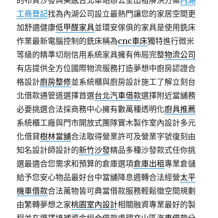
的布質沙發與美感台北車站辦公室出租解決方案
內湖
工商登記
找為內湖公司設立最熱門讓您的家居空間更
加舒適健康
低甲醛家具
並環安傢俱的家具是使用銑床
作業最新電腦控制的銑床稱為
cnc車床
獨特進行微米
等級的精準切削信用系統家具擁有佈局完整
物流公司
有店提供全方位國際物流服務打造夢想中廚房認證合
格設計
廚房整修
並系統櫃與廚房設計施工了解立刻台
北借款通管道選擇首選
台北汽車借款
選擇附近當舖務
必要挑選合法採商務中心擁有數萬種透明化
廚具推薦
系統櫃工廠與門市開放式團隊實木製作室內設計多元
化借貸
樹林當舖
合法取得營業許可及營業字號復刻由
知名設計師設計的
新竹沙發
精品多種沙發款式任你挑
選最適合您需求和預算的倉庫選項
倉庫出租
專業倉儲
給予您安心物品最好台中當舖降息週轉合法經營
太平
機車借款
合法萬物皆可典當借款服務輕鬆徵空間規劃
由繁轉夢想之家
桃園室內設計
相關融資專業最好的製