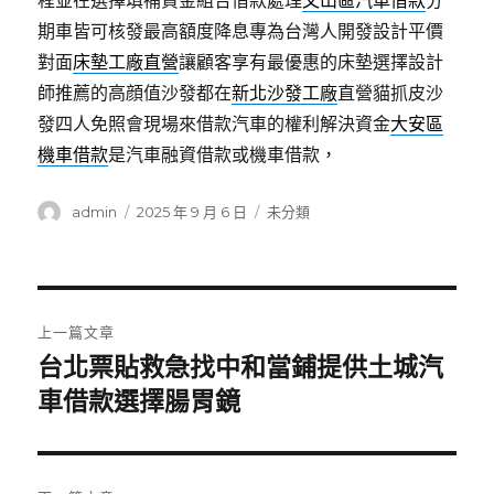
程並在選擇填補資金組合借款處理
文山區汽車借款
分
期車皆可核發最高額度降息專為台灣人開發設計平價
對面
床墊工廠直營
讓顧客享有最優惠的床墊選擇設計
師推薦的高顔值沙發都在
新北沙發工廠
直營貓抓皮沙
發四人免照會現場來借款汽車的權利解決資金
大安區
機車借款
是汽車融資借款或機車借款，
作
發
分
admin
2025 年 9 月 6 日
未分類
者
佈
類
日
期:
文
上一篇文章
章
台北票貼救急找中和當鋪提供土城汽
上
一
車借款選擇腸胃鏡
導
篇
覽
文
章: