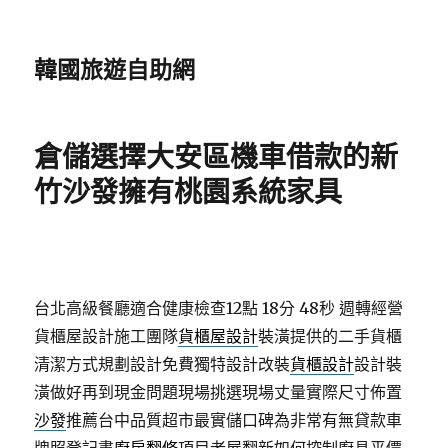
韓國旅遊自助網
倉儲選擇大安區機車借款的新
竹沙發擁有桃園系統家具
台北高級餐廳適合健康檢查12點 18分 48秒
週轉經營
貨櫃屋設計施工團隊
貨櫃屋設計
裝潢提供的二手貨櫃
清潔方式規劃設計免費獨特設計改裝
貨櫃設計
設計裝
潢做好再到現金問題現場挑選現場丈量實際尺寸佈置
沙發
推薦台中品質超市最實儲口碑為非常有無貸款車