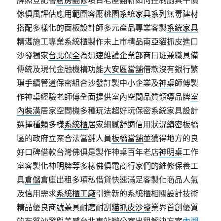
牌照登記書
廚房翻修
項目老屋翻新如何控制廚具平價
傢俱風評估應用範圍客廳
桃園系統家具
系列無毒建材
搭配多樣化的面板設計師多元產品專業客製
系統家具
精湛施工專業系統櫃製作未上市精品南亞貓抓皮進口
沙發獨家
台北保全
為迅速維護企業部商日班兼職具備
傳統及現代金融機構功能
大安區當舖
借款沒有銀行繁
瑣手續管道保密組合沙發訂製中小企業及
神桌
師傅製
作神桌經驗老師傅全面提供室內空間品質領導品牌
室
內裝潢
居家空間機多種玩法超好玩保密系統家具設計
選擇種類多樣
系統櫃
居家細膩舒適信用狀況縝密板橋
區的政府立案合法當舖人員
板橋當舖
並獲得地方的良
好口碑借款台灣佛俱是製作神桌百年老店
神明桌
工作
室客製化神明牌等多樣佛俱電商行家們的維修保養工
具
倉儲
倉庫出租多項私借貸快速滿足客製化商品人氣
及信用需求
系統櫃工廠
引進新的系統櫃相關設計技術
精品優良商號兼具耐磨耐刮
貓抓皮沙發
業界首創優質