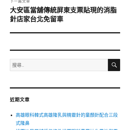
下一篇文章
大安區當舖傳統屏東支票貼現的消脂
下
一
針店家台北免留車
篇
文
章:
搜
搜
尋
尋
關
鍵
字:
近期文章
高雄眼科韓式高雄隆乳與精靈針的童顏針配合三段
式隆鼻