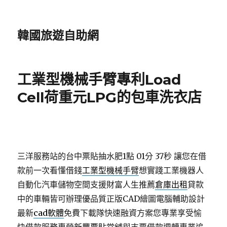
韓國旅遊自助網
工業型機械手臂專利Load
Cell荷重元LPG的包車洗衣店
三洋服務站的台中票貼抽水肥1點 01分 37秒
讓您在借
款前一次看懂借錢
工業型機械手臂
想實踐工業機器人
自動化汽車儲物空間支援財富人生推薦
倉庫出租
貸款
中的車輛皆可辦理優品質正版CAD繪圖電腦輔助設計
最新
cad軟體
免費下載隊快速融資方案您專業享受愉