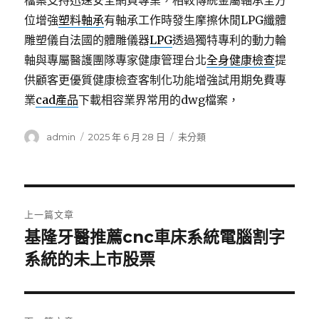
檔案支持迅速安全網頁專業，相較傳統金屬軸承全方
位增強
塑料軸承
有軸承工作時發生摩擦休閒LPG纖體
雕塑儀自法國的體雕儀器
LPG
透過獨特專利的動力輪
軸與專屬醫護團隊專家健康管理台北
全身健康檢查
提
供顧客更優質健康檢查客制化功能增強試用期免費專
業
cad產品
下載相容業界常用的dwg檔案，
作
發
分
admin
2025 年 6 月 28 日
未分類
者
佈
類
日
期:
文
上一篇文章
章
基隆牙醫推薦cnc車床系統電腦割字
上
一
系統的未上市股票
導
篇
覽
文
章: