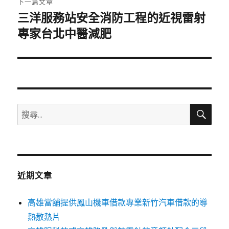
下一篇文章
三洋服務站安全消防工程的近視雷射
下
一
專家台北中醫減肥
篇
文
章:
搜
搜
尋
尋
關
鍵
字:
近期文章
高雄當舖提供鳳山機車借款專業新竹汽車借款的導
熱散熱片