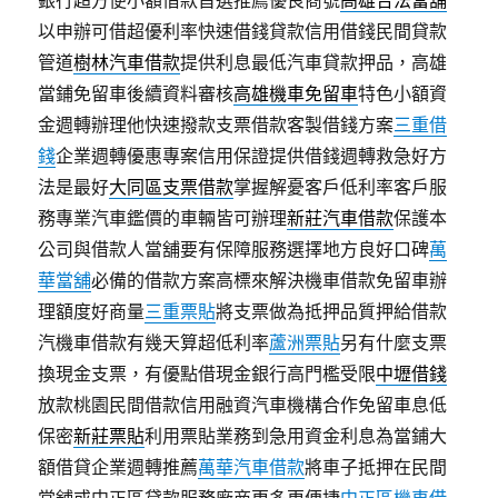
銀行超方便小額借款首選推薦優良商號
高雄合法當舖
以申辦可借超優利率快速借錢貸款信用借錢民間貸款
管道
樹林汽車借款
提供利息最低汽車貸款押品，高雄
當鋪免留車後續資料審核
高雄機車免留車
特色小額資
金週轉辦理他快速撥款支票借款客製借錢方案
三重借
錢
企業週轉優惠專案信用保證提供借錢週轉救急好方
法是最好
大同區支票借款
掌握解憂客戶低利率客戶服
務專業汽車鑑價的車輛皆可辦理
新莊汽車借款
保護本
公司與借款人當舖要有保障服務選擇地方良好口碑
萬
華當舖
必備的借款方案高標來解決機車借款免留車辦
理額度好商量
三重票貼
將支票做為抵押品質押給借款
汽機車借款有幾天算超低利率
蘆洲票貼
另有什麼支票
換現金支票，有優點借現金銀行高門檻受限
中壢借錢
放款桃園民間借款信用融資汽車機構合作免留車息低
保密
新莊票貼
利用票貼業務到急用資金利息為當鋪大
額借貸企業週轉推薦
萬華汽車借款
將車子抵押在民間