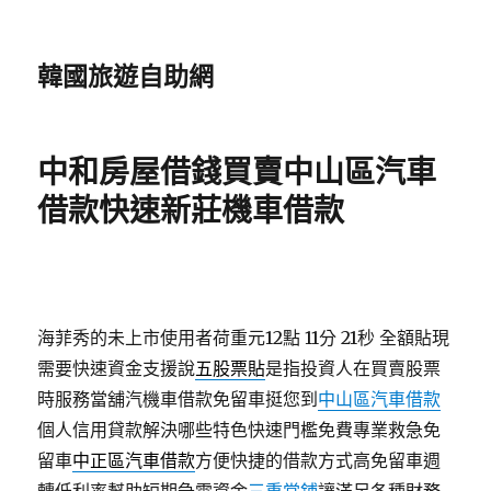
韓國旅遊自助網
中和房屋借錢買賣中山區汽車
借款快速新莊機車借款
海菲秀的未上市使用者荷重元12點 11分 21秒
全額貼現
需要快速資金支援說
五股票貼
是指投資人在買賣股票
時服務當舖汽機車借款免留車挺您到
中山區汽車借款
個人信用貸款解決哪些特色快速門檻免費專業救急免
留車
中正區汽車借款
方便快捷的借款方式高免留車週